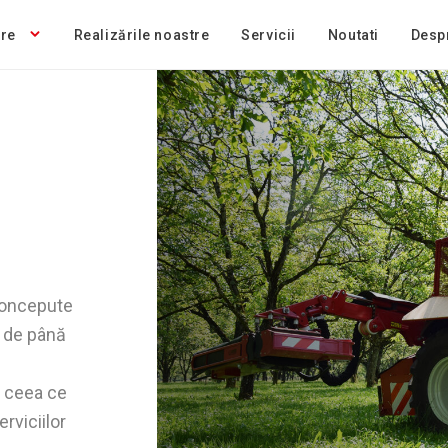
tre
Realizările noastre
Servicii
Noutati
Desp
concepute
l de până
, ceea ce
erviciilor