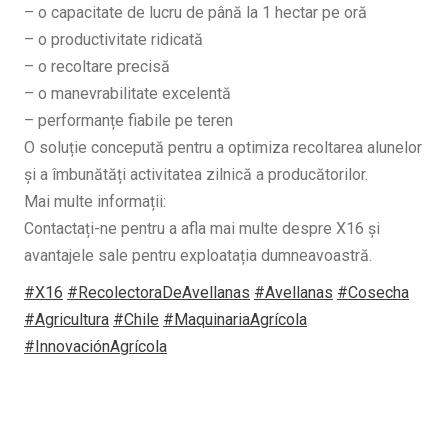
– o capacitate de lucru de până la 1 hectar pe oră
– o productivitate ridicată
– o recoltare precisă
– o manevrabilitate excelentă
– performanțe fiabile pe teren
O soluție concepută pentru a optimiza recoltarea alunelor
și a îmbunătăți activitatea zilnică a producătorilor.
Mai multe informații:
Contactați-ne pentru a afla mai multe despre X16 și
avantajele sale pentru exploatația dumneavoastră.
#X16
#RecolectoraDeAvellanas
#Avellanas
#Cosecha
#Agricultura
#Chile
#MaquinariaAgrícola
#InnovaciónAgrícola