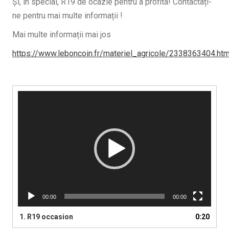
Și, în special, R19 de ocazie pentru a profita! Contactați-
ne pentru mai multe informații !
Mai multe informații mai jos
https://www.leboncoin.fr/materiel_agricole/2338363404.ht
Player
video
00:00
00:00
1.
R19 occasion
0:20