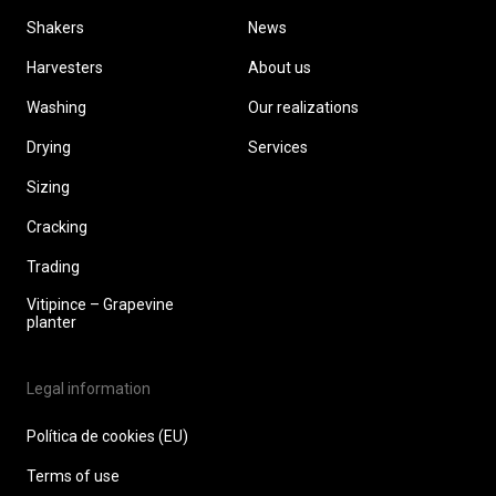
Shakers
News
Harvesters
About us
Washing
Our realizations
Drying
Services
Sizing
Cracking
Trading
Vitipince – Grapevine
planter
Legal information
Política de cookies (EU)
Terms of use