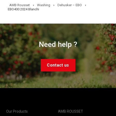
AMB Rousset
›
Washing
›
Dehusker – EBO
›
EBO400 2024 Blanchi
Need help ?
Contact us
Our Products
AMB ROUSSET