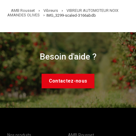
AMB Rousset
›
Vibreurs
›
VIBREUR AUTOMOTEUR NOIX
AMANDES OLIVES
›
IMG_3299-scaled-3166abdb
Besoin d'aide ?
Contactez-nous
Nos produits
AMB Rousset