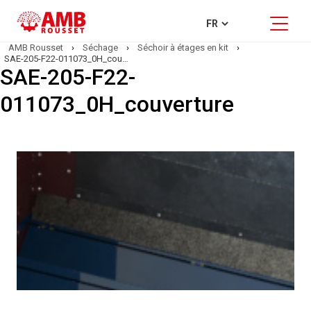
AMB Rousset
›
Séchage
›
Séchoir à étages en kit
›
SAE-205-F22-011073_0H_couverture
SAE-205-F22-
011073_0H_couverture