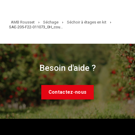
AMB Rousset
›
Séchage
›
Séchoir à étages en kit
›
SAE-205-F22-011073_0H_couverture
Besoin d'aide ?
Contactez-nous