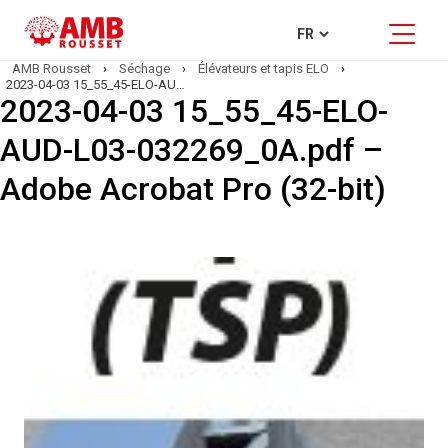
AMB Rousset
›
Séchage
›
Élévateurs et tapis ELO
›
2023-04-03 15_55_45-ELO-AUD-L03-032269_0A.pdf – Adobe Acrobat Pro (32-bit)
2023-04-03 15_55_45-ELO-
AUD-L03-032269_0A.pdf –
Adobe Acrobat Pro (32-bit)