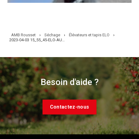
AMB Rousset
›
Séchage
›
Élévateurs et tapis ELO
›
2023-04-03 15_55_45-ELO-AUD-L03-032269_0A.pdf – Adobe Acrobat Pro (32-bit)
Besoin d'aide ?
Contactez-nous