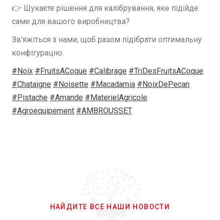
👉 Шукаєте рішення для калібрування, яке підійде
саме для вашого виробництва?
Зв’яжіться з нами, щоб разом підібрати оптимальну
конфігурацію.
#Noix
#FruitsACoque
#Calibrage
#TriDesFruitsACoque
#Chataigne
#Noisette
#Macadamia
#NoixDePecan
#Pistache
#Amande
#MaterielAgricole
#Agroequipement
#AMBROUSSET
НАЙДИТЕ ВСЕ НАШИ НОВОСТИ