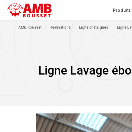
Produits
AMB Rousset
›
Réalisations
›
Ligne châtaignes
,
Ligne L
Ligne Lavage ébo