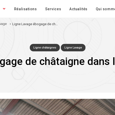
Réalisations
Services
Actualités
Qui somm
avage
›
Ligne Lavage ébogage de châtaigne dans le Tarn et Garonne
Ligne châtaignes
Ligne Lavage
gage de châtaigne dans l