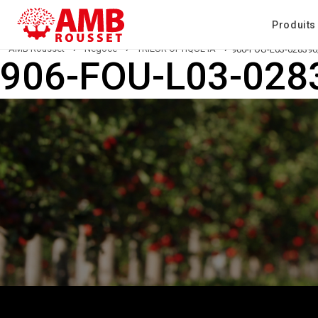
Produits
AMB Rousset
›
Négoce
›
TRIEUR OPTIQUE IA
›
906-FOU-L03-028390
906-FOU-L03-028