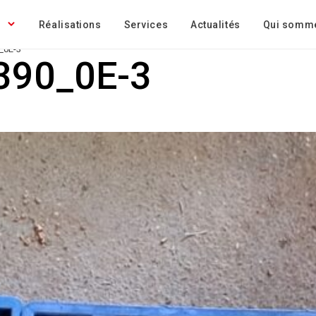
Réalisations
Services
Actualités
Qui somm
_0E-3
390_0E-3