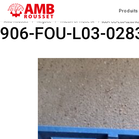
Produits
AMB Rousset
›
Négoce
›
TRIEUR OPTIQUE IA
›
906-FOU-L03-028390
906-FOU-L03-028