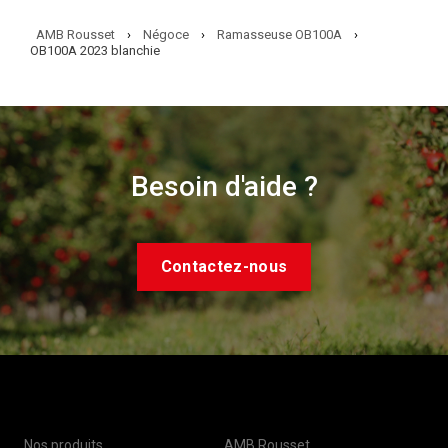
AMB Rousset
›
Négoce
›
Ramasseuse OB100A
›
OB100A 2023 blanchie
Besoin d'aide ?
Contactez-nous
Nos produits
AMB Rousset