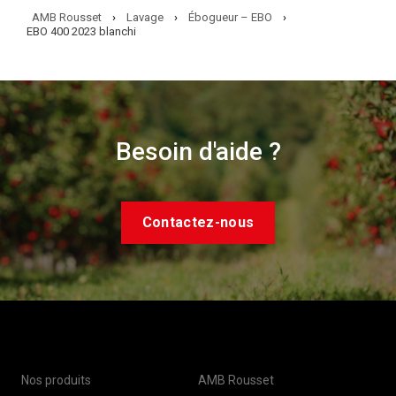
AMB Rousset
›
Lavage
›
Ébogueur – EBO
›
EBO 400 2023 blanchi
Besoin d'aide ?
Contactez-nous
Nos produits
AMB Rousset