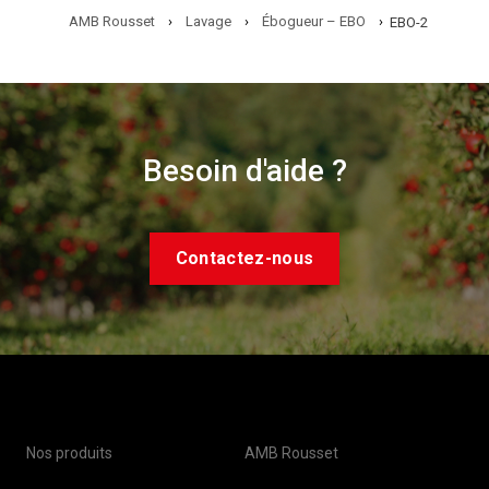
AMB Rousset
›
Lavage
›
Ébogueur – EBO
›
EBO-2
Besoin d'aide ?
Contactez-nous
Nos produits
AMB Rousset