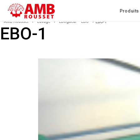
Produits
AMB Rousset
›
Lavage
›
Ébogueur – EBO
›
EBO-1
EBO-1