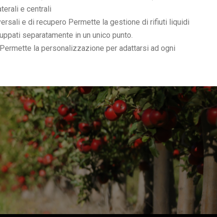
aterali e centrali
ersali e di recupero Permette la gestione di rifiuti liquidi
ruppati separatamente in un unico punto.
Permette la personalizzazione per adattarsi ad ogni