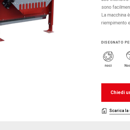
sono facilment
La macchina è 
riempimento e 
DISEGNATO P
noci
Noc
Chiedi u
Scarica la