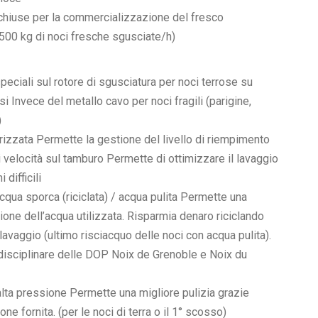
 chiuse per la commercializzazione del fresco
500 kg di noci fresche sgusciate/h)
eciali sul rotore di sgusciatura per noci terrose su
osi Invece del metallo cavo per noci fragili (parigine,
)
izzata Permette la gestione del livello di riempimento
i velocità sul tamburo Permette di ottimizzare il lavaggio
 difficili
qua sporca (riciclata) / acqua pulita Permette una
ione dell’acqua utilizzata. Risparmia denaro riciclando
elavaggio (ultimo risciacquo delle noci con acqua pulita).
disciplinare delle DOP Noix de Grenoble e Noix du
lta pressione Permette una migliore pulizia grazie
ione fornita. (per le noci di terra o il 1° scosso)