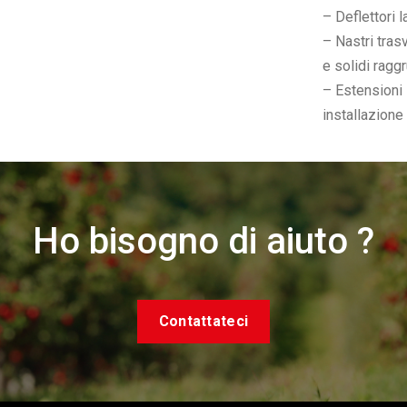
– Deflettori l
– Nastri trasv
e solidi ragg
– Estensioni 
installazione
Ho bisogno di aiuto ?
Contattateci