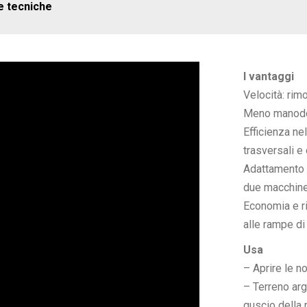
e tecniche
I vantaggi
Velocità: rimo
Meno manodop
Efficienza nel
trasversali e
Adattamento a
due macchin
Economia e ri
alle rampe di 
Usa
– Aprire le no
– Terreno argi
guscio della