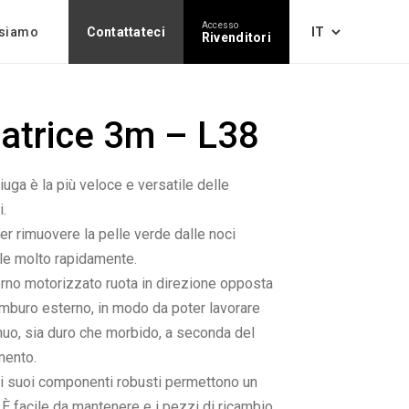
Accesso
 siamo
Contattateci
Rivenditori
atrice 3m – L38
uga è la più veloce e versatile delle
i.
er rimuovere la pelle verde dalle noci
rle molto rapidamente.
erno motorizzato ruota in direzione opposta
amburo esterno, in modo da poter lavorare
nuo, sia duro che morbido, a seconda del
imento.
e i suoi componenti robusti permettono un
 È facile da mantenere e i pezzi di ricambio