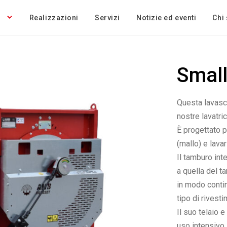
Realizzazioni
Servizi
Notizie ed eventi
Chi
Small
Questa lavasci
nostre lavatric
È progettato p
(mallo) e lava
Il tamburo int
a quella del t
in modo conti
tipo di rivest
Il suo telaio 
uso intensivo.