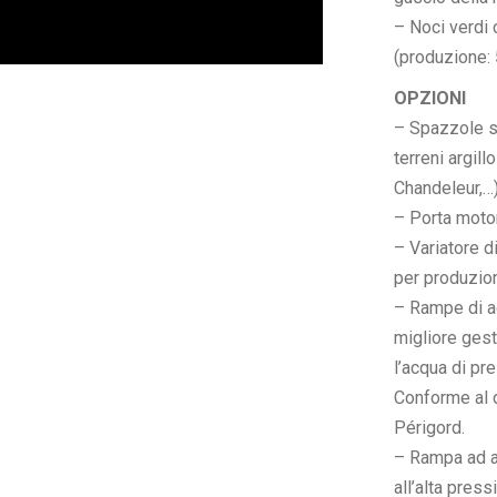
– Noci verdi
(produzione: 
OPZIONI
– Spazzole sp
terreni argill
Chandeleur,…
– Porta motor
– Variatore d
per produzioni
– Rampe di ac
migliore gest
l’acqua di pr
Conforme al 
Périgord.
– Rampa ad a
all’alta press