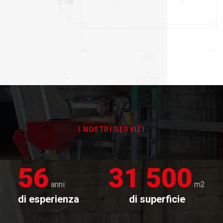
I NOSTRI SERVIZI
56
31 500
anni
m2
di esperienza
di superficie