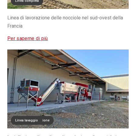
Linea completa
Linea di lavorazione delle nocciole nel sud-ovest della
Francia
Per saperne di più
Linea di calibrazione
Linea di essiccazione
Linea lavaggio