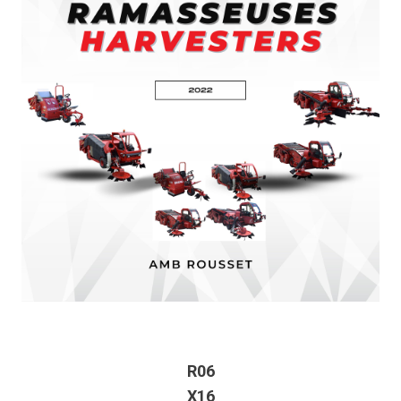
R06
X16