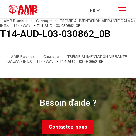
AMB Rousset
›
Cassage
›
TRÉMIE ALIMENTATION VIBRANTE GALVA /
INOX – T14 / AV5
›
T14-AUD-L03-030862_0B
T14-AUD-L03-030862_0B
AMB Rousset
›
Cassage
›
TRÉMIE ALIMENTATION VIBRANTE
GALVA / INOX – T14 / AV5
›
T14-AUD-L03-030862_0B
Besoin d'aide ?
Contactez-nous