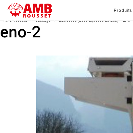
Produits
AMB Rousset
›
Cassage
›
Énoiseuse (décortiqueuse de noix) – ENO
eno-2